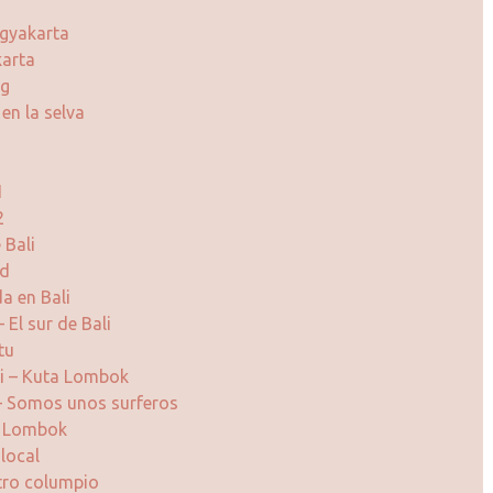
gyakarta
arta
ng
en la selva
1
2
 Bali
ud
a en Bali
 El sur de Bali
tu
i – Kuta Lombok
– Somos unos surferos
n Lombok
 local
stro columpio