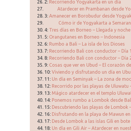
2:
Recorriendo Yogyakarta en un día
Atardecer en Prambanan desde Yo
3:
Amanecer en Borobudur desde Yogyak
Cómo ir de Yogyakarta a Semara
4:
Tres días en Borneo – Llegada y noche 
5:
Orangutanes en Borneo – Indonesia
6:
Rumbo a Bali – La isla de los Dioses
7:
Recorriendo Bali con conductor – Día 
8:
Recorriendo Bali con conductor – Día 
9:
Cosas que ver en Ubud – El corazón de
10:
Viviendo y disfrutando un día en Ub
11:
Un día en Seminyak – La zona de mod
12:
Recorrido por las playas de Uluwatu –
13:
Mágico atardecer en el templo Uluwa
14:
Ponemos rumbo a Lombok desde Bal
15:
Descubriendo las playas de Lombok 
16:
Disfrutando en la playa de Mawun e
17:
Desde Lombok a las islas Gili en bote
18:
Un día en Gili Air – Atardecer en nue