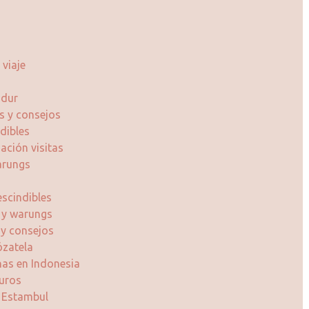
a
viaje
udur
os y consejos
dibles
ación visitas
arungs
scindibles
 y warungs
s y consejos
ózatela
nas en Indonesia
uros
n Estambul