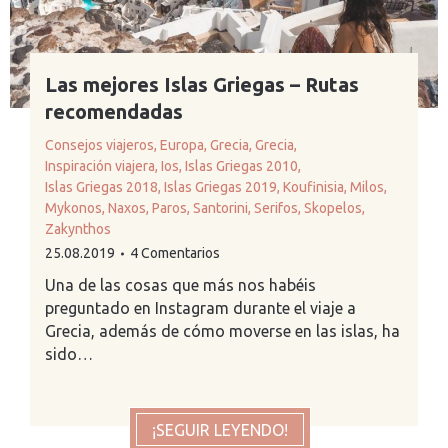
Las mejores Islas Griegas – Rutas
recomendadas
Consejos viajeros
,
Europa
,
Grecia
,
Grecia
,
Inspiración viajera
,
Ios
,
Islas Griegas 2010
,
Islas Griegas 2018
,
Islas Griegas 2019
,
Koufinisia
,
Milos
,
Mykonos
,
Naxos
,
Paros
,
Santorini
,
Serifos
,
Skopelos
,
Zakynthos
25.08.2019
4 Comentarios
Una de las cosas que más nos habéis
preguntado en Instagram durante el viaje a
Grecia, además de cómo moverse en las islas, ha
sido…
¡SEGUIR LEYENDO!