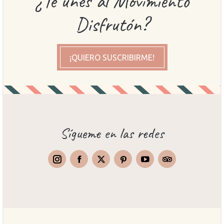
¿Te unes al Movimiento
Disfrutón?
¡QUIERO SUSCRIBIRME!
Sígueme en las redes
Instagram
Facebook
X
Pinterest
TripAdvisor