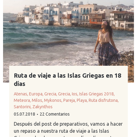
Ruta de viaje a las Islas Griegas en 18
días
Atenas
,
Europa
,
Grecia
,
Grecia
,
Ios
,
Islas Griegas 2018
,
Meteora
,
Milos
,
Mykonos
,
Pareja
,
Playa
,
Ruta disfrutona
,
Santorini
,
Zakynthos
05.07.2018
22 Comentarios
Después del post de preparativos, vamos a hacer
un repaso a nuestra ruta de viaje a las Islas