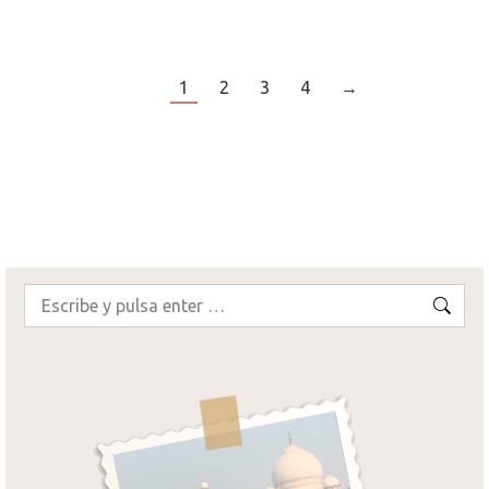
¡SEGUIR LEYENDO!
1
2
3
4
→
Buscar: