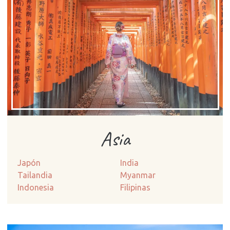
Asia
Japón
India
Tailandia
Myanmar
Indonesia
Filipinas