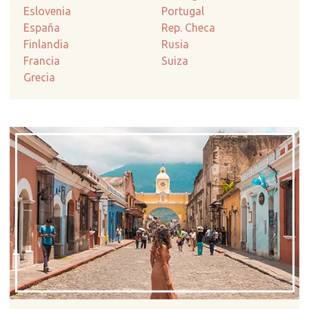
Eslovenia
Portugal
España
Rep. Checa
Finlandia
Rusia
Francia
Suiza
Grecia