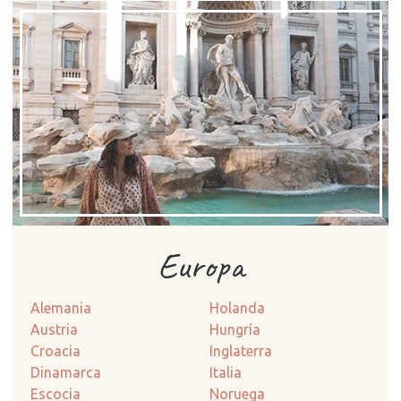
Europa
Alemania
Holanda
Austria
Hungría
Croacia
Inglaterra
Dinamarca
Italia
Escocia
Noruega