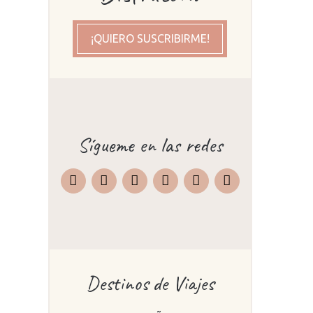
¡QUIERO SUSCRIBIRME!
Sígueme en las redes
Instagram
Facebook
X
Pinterest
TripAdvisor
Destinos de Viajes
e
,