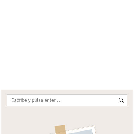
Europa
,
Florencia y Toscana 2015
,
Guías de viaje
,
Italia
13.06.2016
6 Comentarios
En Semana Santa de 2015 hicimos una escapada
a uno de nuestros países preferidos y al que nos
encanta viajar siempre, Italia. En concreto,
fuimos…
¡SEGUIR LEYENDO!
Buscar: