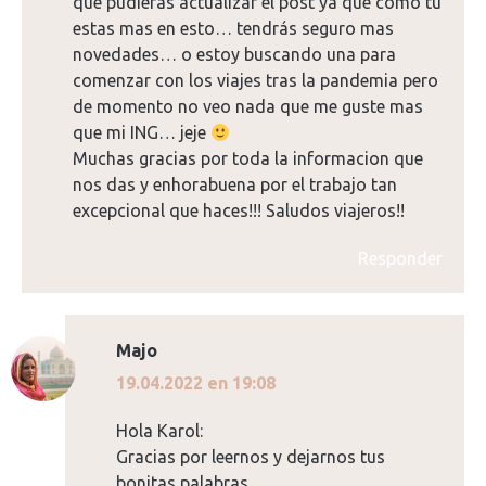
que pudieras actualizar el post ya que como tu
estas mas en esto… tendrás seguro mas
novedades… o estoy buscando una para
comenzar con los viajes tras la pandemia pero
de momento no veo nada que me guste mas
que mi ING… jeje
Muchas gracias por toda la informacion que
nos das y enhorabuena por el trabajo tan
excepcional que haces!!! Saludos viajeros!!
Responder
Majo
dice:
19.04.2022 en 19:08
Hola Karol:
Gracias por leernos y dejarnos tus
bonitas palabras.