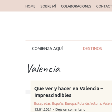
HOME
HOME
SOBRE MÍ
SOBRE MÍ
COLABORACIONES
COLABORACIONES
CONTAC
CONTAC
COMIENZA AQUÍ
COMIENZA AQUÍ
DESTINOS
Valencia
Que ver y hacer en Valencia –
Imprescindibles
Escapadas
,
España
,
Europa
,
Ruta disfrutona
,
Valen
13.01.2021
Deja un comentario