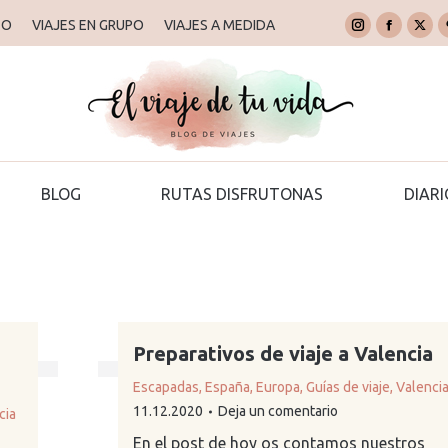
TO
TO
VIAJES EN GRUPO
VIAJES EN GRUPO
VIAJES A MEDIDA
VIAJES A MEDIDA
Instagram
Instagram
Faceboo
Faceboo
X
X
page
page
page
page
pag
pag
DESTINOS
BLOG
RUTAS DISFRUTONAS
opens
opens
opens
opens
ope
ope
in
in
in
in
in
in
new
new
new
new
new
new
window
window
window
window
win
win
BLOG
RUTAS DISFRUTONAS
DIARI
Preparativos de viaje a Valencia
Escapadas
,
España
,
Europa
,
Guías de viaje
,
Valenci
11.12.2020
Deja un comentario
cia
En el post de hoy os contamos nuestros