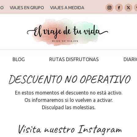
TO
TO
VIAJES EN GRUPO
VIAJES EN GRUPO
VIAJES A MEDIDA
VIAJES A MEDIDA
Instagram
Instagram
Faceboo
Faceboo
X
X
page
page
page
page
pag
pag
DESTINOS
BLOG
RUTAS DISFRUTONAS
opens
opens
opens
opens
ope
ope
in
in
in
in
in
in
new
new
new
new
new
new
window
window
window
window
win
win
BLOG
RUTAS DISFRUTONAS
DIARI
DESCUENTO NO OPERATIVO
En estos momentos el descuento no está activo.
Os informaremos si lo vuelven a activar.
Disculpad las molestias.
Visita nuestro Instagram