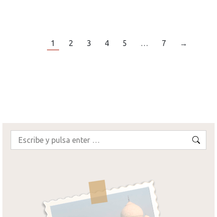
¡SEGUIR LEYENDO!
1
2
3
4
5
…
7
→
Buscar: