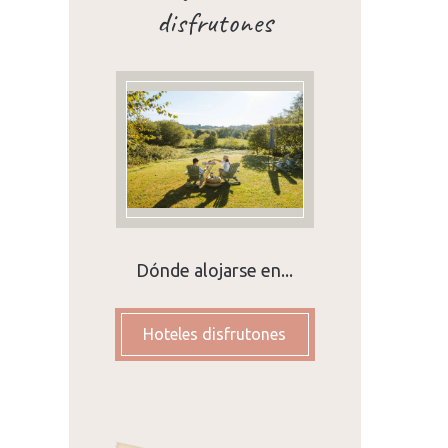
disfrutones
Dónde alojarse en...
aje
Hoteles disfrutones
s
e