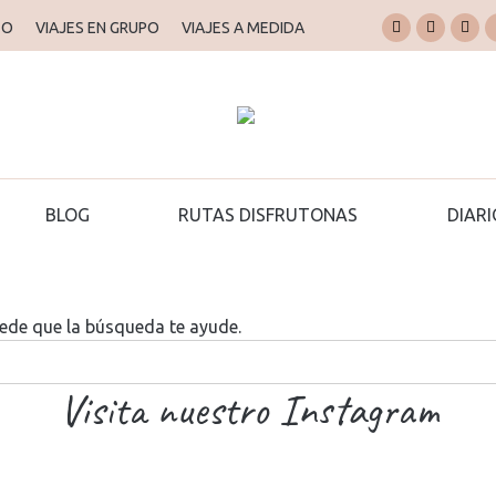
TO
VIAJES EN GRUPO
VIAJES A MEDIDA
Instagram
Faceboo
X
page
page
pag
opens
opens
ope
in
in
in
new
new
new
window
window
win
BLOG
RUTAS DISFRUTONAS
DIARI
uede que la búsqueda te ayude.
Visita nuestro Instagram