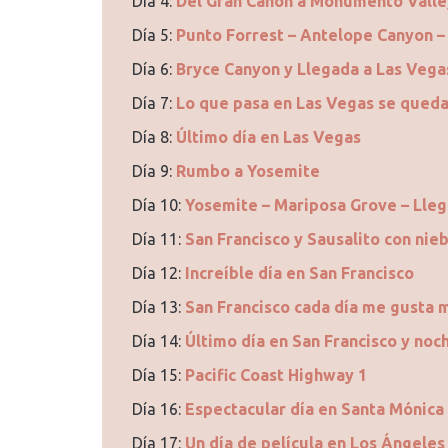
Día 4:
Del Gran Cañón a Monumento Valle
Día 5:
Punto Forrest – Antelope Canyon –
Día 6:
Bryce Canyon y Llegada a Las Vega
Día 7:
Lo que pasa en Las Vegas se queda
Día 8:
Último día en Las Vegas
Día 9:
Rumbo a Yosemite
Día 10:
Yosemite – Mariposa Grove – Lleg
Día 11:
San Francisco y Sausalito con nieb
Día 12:
Increíble día en San Francisco
Día 13:
San Francisco cada día me gusta 
Día 14:
Último día en San Francisco y noc
Día 15:
Pacific Coast Highway 1
Día 16:
Espectacular día en Santa Mónica
Día 17:
Un día de película en Los Ángeles