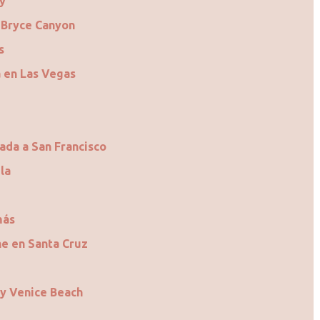
y
 Bryce Canyon
s
 en Las Vegas
ada a San Francisco
la
más
he en Santa Cruz
 y Venice Beach