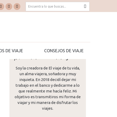
Buscar:
k
Pinterest
YouTube
TripAdvisor
e
page
page
page
ns
opens
opens
opens
in
in
in
new
new
new
dow
window
window
window
OS DE VIAJE
CONSEJOS DE VIAJE
¡Hola! Me llamo Mª José...
Soy la creadora de El viaje de tu vida,
un alma viajera, soñadora y muy
inquieta. En 2018 decidí dejar mi
trabajo en el banco y dedicarme a lo
que realmente me hacía feliz. Mi
objetivo es transmitiros mi forma de
viajar y mi manera de disfrutar los
viajes.