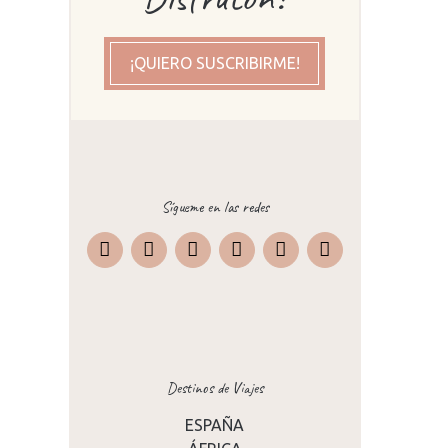
¡QUIERO SUSCRIBIRME!
as,
Sígueme en las redes
Instagram
Facebook
X
Pinterest
TripAdvisor
Destinos de Viajes
ESPAÑA