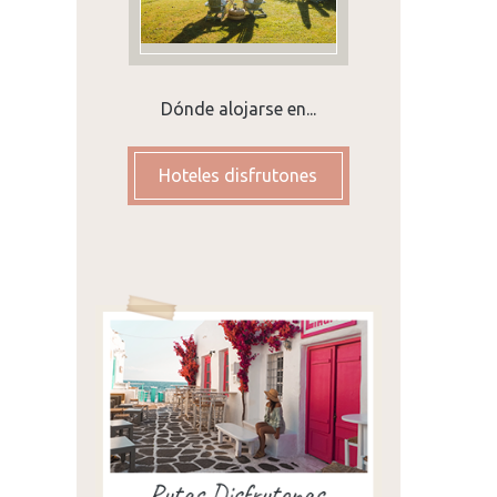
Dónde alojarse en...
Hoteles disfrutones
in