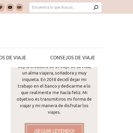
Buscar:
Buscar:
k
k
Pinterest
Pinterest
YouTube
YouTube
TripAdvisor
TripAdvisor
e
e
page
page
page
page
page
page
DIARIOS DE VIAJE
CONSEJOS DE VIAJE
ns
ns
opens
opens
opens
opens
opens
opens
in
in
in
in
in
in
new
new
new
new
new
new
dow
dow
window
window
window
window
window
window
¡Hola! Me llamo Mª José...
OS DE VIAJE
CONSEJOS DE VIAJE
Soy la creadora de El viaje de tu vida,
un alma viajera, soñadora y muy
inquieta. En 2018 decidí dejar mi
trabajo en el banco y dedicarme a lo
que realmente me hacía feliz. Mi
objetivo es transmitiros mi forma de
viajar y mi manera de disfrutar los
viajes.
¡SEGUIR LEYENDO!