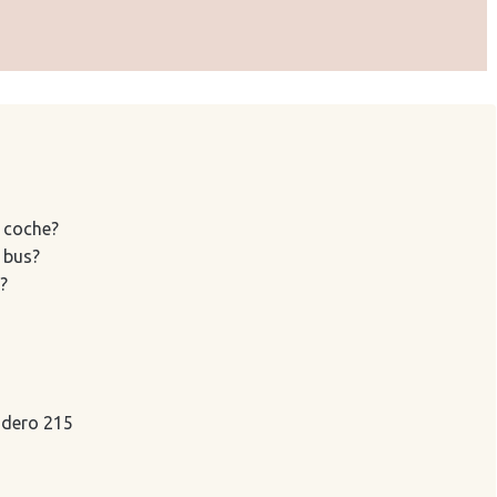
n coche?
 bus?
?
endero 215