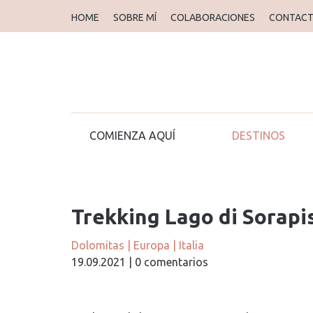
HOME
HOME
SOBRE MÍ
SOBRE MÍ
COLABORACIONES
COLABORACIONES
CONTAC
CONTAC
COMIENZA AQUÍ
COMIENZA AQUÍ
DESTINOS
Trekking Lago di Sorapi
Dolomitas
|
Europa
|
Italia
19.09.2021
|
0 comentarios