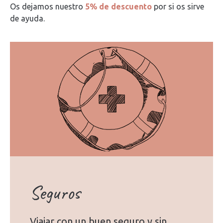
Os dejamos nuestro
5% de descuento
por si os sirve
de ayuda.
Seguros
Viajar con un buen seguro y sin