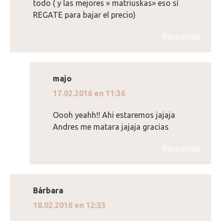
todo ( y las mejores » matriuskas» eso sí
REGATE para bajar el precio)
Responder
majo
dice:
17.02.2016 en 11:36
Oooh yeahh!! Ahi estaremos jajaja
Andres me matara jajaja gracias
Responder
Bárbara
dice:
18.02.2016 en 12:33