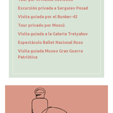
Excursión privada a Serguiev Posad
Visita guiada por el Bunker-42
Tour privado por Moscú
Visita guiada a la Galería Tretyakov
Espectáculo Ballet Nacional Ruso
Visita guiada Museo Gran Guerra
Patriótica