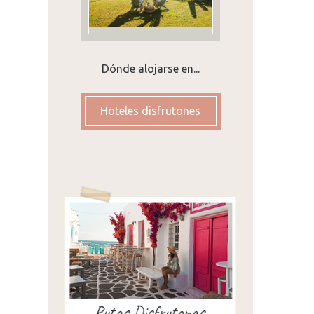
Dónde alojarse en...
Hoteles disfrutones