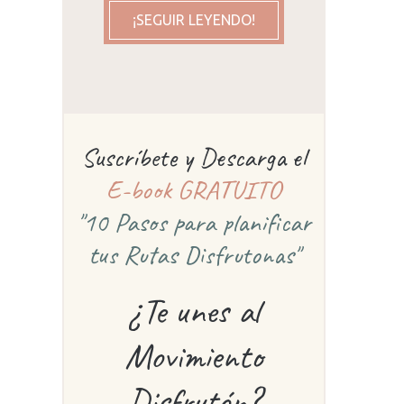
¡SEGUIR LEYENDO!
Suscríbete y Descarga el
E-book GRATUITO
"10 Pasos para planificar
tus Rutas Disfrutonas"
¿Te unes al
ú
Movimiento
e
Disfrutón?