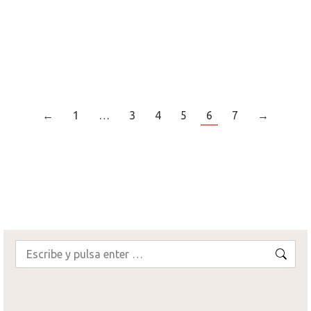
Monument Valley, comenzaba un nuevo día
rumbo a Antelope Canyon.
¡SEGUIR LEYENDO!
←
1
…
3
4
5
6
7
→
Buscar: