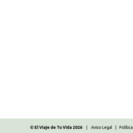
Dos hippies en Haight Ashb
California 2015
,
Estados Unidos
,
Norteamér
Por
Majo
08.07.2016
Deja un comentario
Tres días en San Francisco Día 3 Martes 27
contemplando las famosas Painted Ladies, no
visitamos en nuestro viaje de 2013 (podéis 
©
El Viaje de Tu Vida 2026
|
Aviso Legal
|
Polític