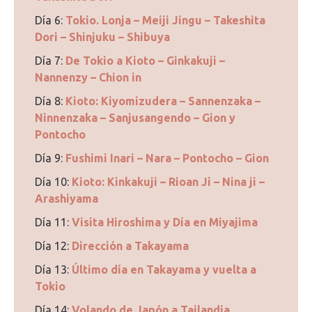
Día 6:
Tokio. Lonja – Meiji Jingu – Takeshita
Dori – Shinjuku – Shibuya
Día 7:
De Tokio a Kioto – Ginkakuji –
Nannenzy – Chion in
Día 8:
Kioto: Kiyomizudera – Sannenzaka –
Ninnenzaka – Sanjusangendo – Gion y
Pontocho
Día 9:
Fushimi Inari – Nara – Pontocho – Gion
Día 10:
Kioto: Kinkakuji – Rioan Ji – Nina ji –
Arashiyama
Día 11:
Visita Hiroshima y Día en Miyajima
Día 12:
Dirección a Takayama
Día 13:
Último día en Takayama y vuelta a
Tokio
Día 14:
Volando de Japón a Tailandia