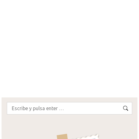
Tailandia
Asia
,
Aventuras
,
Cultural
,
Luna de miel
,
Mochilero
,
Naturaleza
,
Pareja
,
Playa
,
Tailandia
,
Tailandia 2014
08.04.2015
12 Comentarios
Antes de seguir con el viaje de nuestra luna de
miel, os vamos a contar nuestros preparativos
de viaje a Tailandia, con nuestra ruta y…
¡SEGUIR LEYENDO!
Buscar: