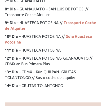
7º Día
– GUANAJUATO
8º Día
– GUANAJUATO – SAN LUIS DE POTOSÍ //
Transporte Coche Alquiler
9º Día
– HUASTECA POTOSINA //
Transporte Coche
de Alquiler
10º Día
– HUASTECA POTOSINA //
Guía Huasteca
Potosina
11º Día
– HUASTECA POTOSINA
12º Día
– HUASTECA POTOSINA- GUANAJUATO //
CDMX en Bus Primera Plus
13º Día
– CDMX – IXMIQUILPAN- GRUTAS
TOLANTONGO // Bus o coche de alquiler
14º Día
– GRUTAS TOLANTONGO