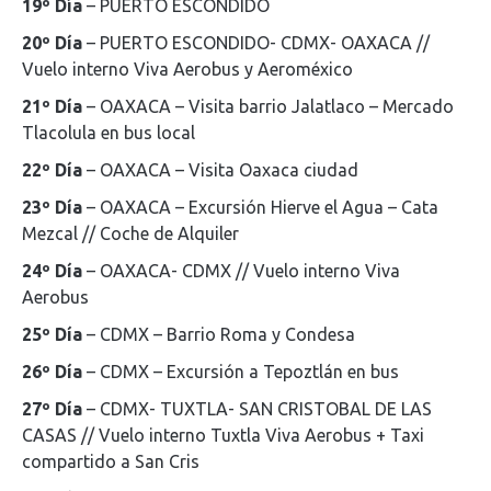
19º Día
– PUERTO ESCONDIDO
20º Día
– PUERTO ESCONDIDO- CDMX- OAXACA //
Vuelo interno Viva Aerobus y Aeroméxico
21º Día
– OAXACA – Visita barrio Jalatlaco – Mercado
Tlacolula en bus local
22º Día
– OAXACA – Visita Oaxaca ciudad
23º Día
– OAXACA – Excursión Hierve el Agua – Cata
Mezcal // Coche de Alquiler
24º Día
– OAXACA- CDMX // Vuelo interno Viva
Aerobus
25º Día
– CDMX – Barrio Roma y Condesa
26º Día
– CDMX – Excursión a Tepoztlán en bus
27º Día
– CDMX- TUXTLA- SAN CRISTOBAL DE LAS
CASAS // Vuelo interno Tuxtla Viva Aerobus + Taxi
compartido a San Cris