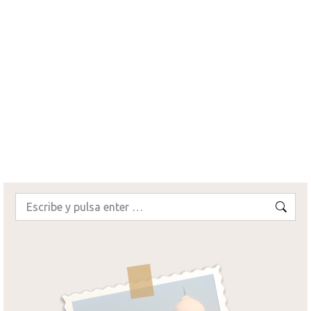
27.03.2020
Os contamos nuestros preparativos de viaje a
Portugal, donde os indicamos todo lo que
necesitáis saber para organizar vuestro viaje a
Portugal por libre.
¡SEGUIR LEYENDO!
Buscar: