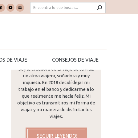
Buscar:
k
Pinterest
YouTube
TripAdvisor
e
page
page
page
ns
opens
opens
opens
in
in
in
new
new
new
dow
window
window
window
¡Hola! Me llamo Mª José...
OS DE VIAJE
CONSEJOS DE VIAJE
Soy la creadora de El viaje de tu vida,
un alma viajera, soñadora y muy
inquieta. En 2018 decidí dejar mi
trabajo en el banco y dedicarme a lo
que realmente me hacía feliz. Mi
objetivo es transmitiros mi forma de
viajar y mi manera de disfrutar los
viajes.
¡SEGUIR LEYENDO!