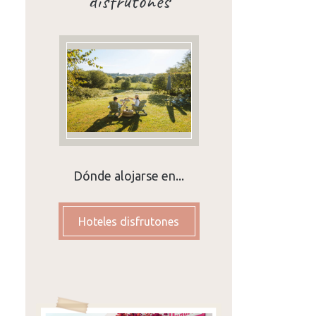
disfrutones
Dónde alojarse en...
Hoteles disfrutones