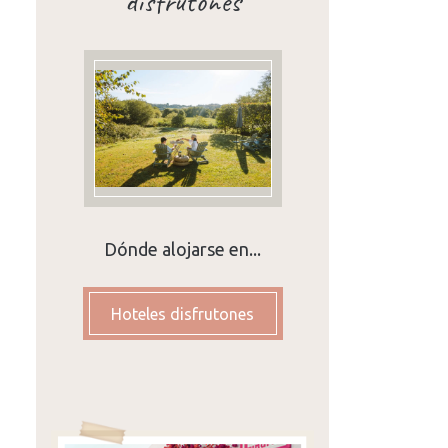
disfrutones
Dónde alojarse en...
Hoteles disfrutones