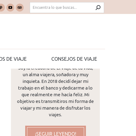
Buscar:
k
Pinterest
YouTube
TripAdvisor
e
page
page
page
ns
opens
opens
opens
in
in
in
new
new
new
dow
window
window
window
¡Hola! Me llamo Mª José...
OS DE VIAJE
CONSEJOS DE VIAJE
Soy la creadora de El viaje de tu vida,
un alma viajera, soñadora y muy
inquieta. En 2018 decidí dejar mi
trabajo en el banco y dedicarme a lo
que realmente me hacía feliz. Mi
objetivo es transmitiros mi forma de
viajar y mi manera de disfrutar los
viajes.
¡SEGUIR LEYENDO!