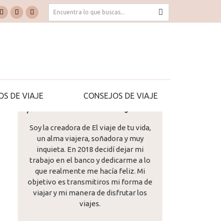
Buscar:
k
Pinterest
YouTube
TripAdvisor
e
page
page
page
ns
opens
opens
opens
in
in
in
new
new
new
dow
window
window
window
OS DE VIAJE
CONSEJOS DE VIAJE
¡Hola! Me llamo Mª José...
Soy la creadora de El viaje de tu vida,
un alma viajera, soñadora y muy
inquieta. En 2018 decidí dejar mi
trabajo en el banco y dedicarme a lo
que realmente me hacía feliz. Mi
objetivo es transmitiros mi forma de
viajar y mi manera de disfrutar los
viajes.