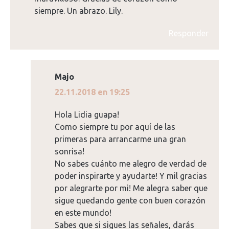
siempre. Un abrazo. Lily.
Responder
Majo
dice:
22.11.2018 en 19:25
Hola Lidia guapa!
Como siempre tu por aquí de las
primeras para arrancarme una gran
sonrisa!
No sabes cuánto me alegro de verdad de
poder inspirarte y ayudarte! Y mil gracias
por alegrarte por mi! Me alegra saber que
sigue quedando gente con buen corazón
en este mundo!
Sabes que si sigues las señales, darás