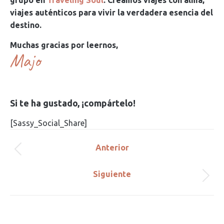
grupo en
Traveling Soul
. Creamos viajes con alma,
viajes auténticos para vivir la verdadera esencia del
destino.
Muchas gracias por leernos,
Majo
Si te ha gustado, ¡compártelo!
[Sassy_Social_Share]
Navegación
Anterior
Publicación
entre
anterior:
Siguiente
Publicación
publicaciones
siguiente: