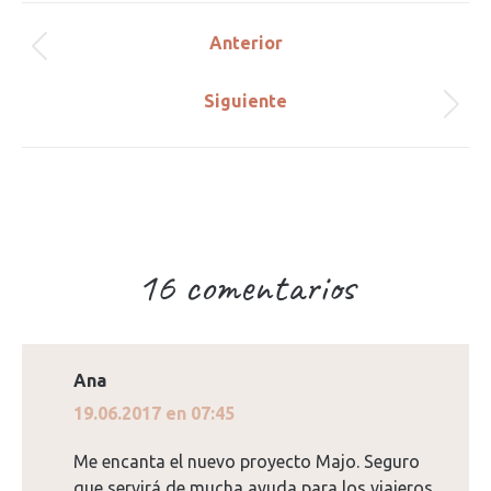
Navegación
Anterior
Publicación
entre
anterior:
Siguiente
Publicación
publicaciones
siguiente:
16 comentarios
Ana
dice:
19.06.2017 en 07:45
Me encanta el nuevo proyecto Majo. Seguro
que servirá de mucha ayuda para los viajeros