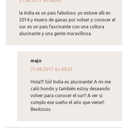
dice:
21.06.2017 en 08:45
la India es un pais fabuloso. yo estuve alli en
2014 y muero de ganas por volver y conocer el
sur. es un pais fascinante con una cultura
alucinante y una gente maravillosa.
majo
dice:
21.06.2017 en 09:32
Hola!!! Siii! India es alucinante! A mi me
caló hondo y también estoy deseando
volver para conocer el sur!! A ver si
cumplo ese sueño el año que viene!!
Besitosss