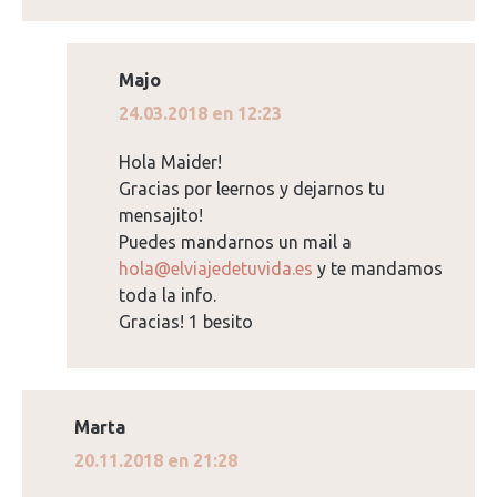
Majo
dice:
24.03.2018 en 12:23
Hola Maider!
Gracias por leernos y dejarnos tu
mensajito!
Puedes mandarnos un mail a
hola@elviajedetuvida.es
y te mandamos
toda la info.
Gracias! 1 besito
Marta
dice:
20.11.2018 en 21:28