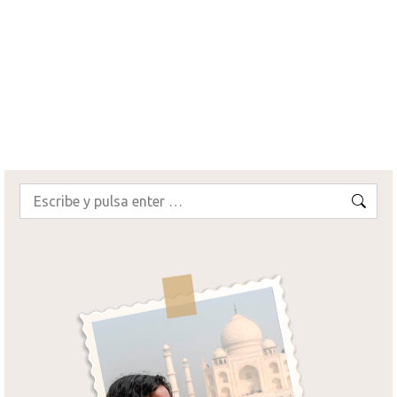
noche de 2013 comiéndonos las uvas y
brindando por…
¡SEGUIR LEYENDO!
Buscar: