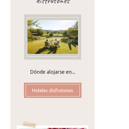
disfrutones
Dónde alojarse en...
Hoteles disfrutones