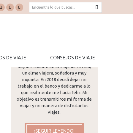
Buscar:
k
Pinterest
YouTube
TripAdvisor
e
page
page
page
ns
opens
opens
opens
in
in
in
new
new
new
dow
window
window
window
¡Hola! Me llamo Mª José...
OS DE VIAJE
CONSEJOS DE VIAJE
Soy la creadora de El viaje de tu vida,
un alma viajera, soñadora y muy
inquieta. En 2018 decidí dejar mi
trabajo en el banco y dedicarme a lo
que realmente me hacía feliz. Mi
objetivo es transmitiros mi forma de
viajar y mi manera de disfrutar los
viajes.
¡SEGUIR LEYENDO!