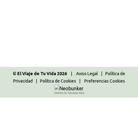
Appenzell
,
Ascona
,
Davos
,
Escapadas
,
Europa
,
Guías de viaje
,
On the road
,
Pontresina
,
Ruta
disfrutona
,
Schaffhausen
,
St. Gallen
,
Suiza
,
Zurich
Por
Majo
31.08.2021
4 Comentarios
Os contamos nuestra aventura de viaje por la Gran
Ruta de Suiza en 10 días, donde os indicamos todo
lo que necesitáis saber para organizar vuestro viaje
y la increíble ruta que nosotras hicimos.
©
El Viaje de Tu Vida 2026
|
Aviso Legal
|
Política de
Privacidad
|
Política de Cookies
|
Preferencias Cookies
DISEÑO DE PÁGINAS WEB