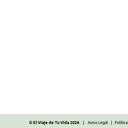
Las mejores playas de Lofot
Europa
,
Guías de viaje
,
Lofoten
,
Noruega
,
Ru
Por
Majo
14.01.2024
Deja un comentario
Después de ayudaros a organizar vuestro via
nuestra lista de las mejores playas de Lofot
acompañarnos?
©
El Viaje de Tu Vida 2026
|
Aviso Legal
|
Polític