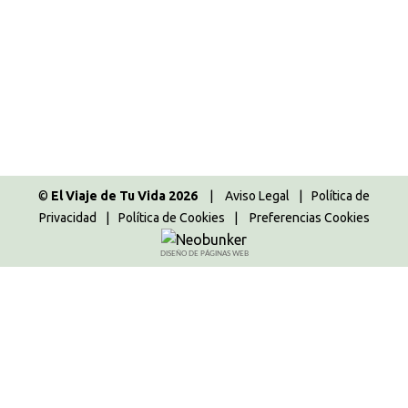
Estados Unidos
,
Norteamérica
,
Ruta 66 - 2015
Por
Majo
14.01.2016
8 Comentarios
Domingo 11 Octubre 2015 ¡¡Llegó el gran día de la
maratón de Chicago!! Evidentemente era Andrés el
que iba a correrla y no yo. Pero es tan emocionante
vivir una maratón animando que no quiero ni
imaginarme cómo debe ser correrla.
©
El Viaje de Tu Vida 2026
|
Aviso Legal
|
Política de
Privacidad
|
Política de Cookies
|
Preferencias Cookies
DISEÑO DE PÁGINAS WEB