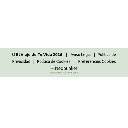
Asia
,
Tailandia
,
Tailandia 2014
Por
Majo
30.04.2015
6 Comentarios
Martes 1 Julio 2014 Nuestro segundo día completo
en Tailandia lo íbamos a dedicar a realizar la
excursión a Ayutthaya desde Bangkok. Una visita
imprescindible si viajas a Tailandia.
©
El Viaje de Tu Vida 2026
|
Aviso Legal
|
Política de
Privacidad
|
Política de Cookies
|
Preferencias Cookies
DISEÑO DE PÁGINAS WEB