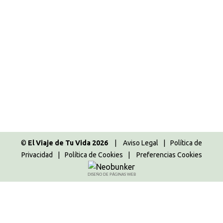
Asia
,
Consejos viajeros
,
Daymaniyat
,
Guías de
viaje
,
Mascate
,
Nizwa
,
Omán
,
Sur
,
Wadi Shab
Por
Majo
29.04.2023
2 Comentarios
Después de nuestra ruta de viaje a Omán y de haber
vuelto completamente fascinada de este país y este
viaje repleto de sorpresas y aventuras, me gustaría
contaros nuestros consejos y preparativos de viaje
a Omán. Vamos a enumerar todas y cada una de
las cosas que necesitáis saber para vuestros
preparativos de viaje a…
©
El Viaje de Tu Vida 2026
|
Aviso Legal
|
Política de
Privacidad
|
Política de Cookies
|
Preferencias Cookies
DISEÑO DE PÁGINAS WEB