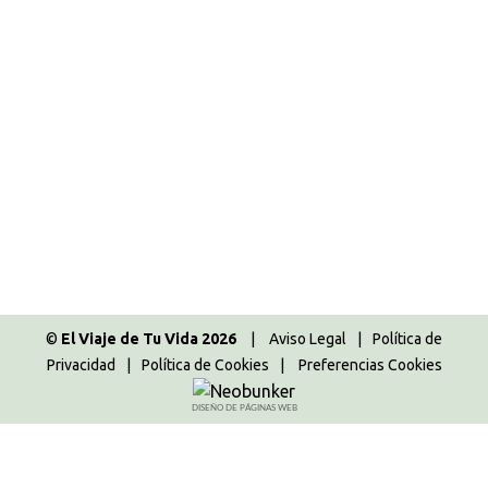
Cotswolds 2017
,
Europa
,
Inglaterra
,
Reino Unido
,
Ruta disfrutona
Por
Majo
18.01.2018
16 Comentarios
Después del post de preparativos, donde os
contamos todo lo que necesitáis saber para
preparar la escapada, viene el post de
imprescindibles con nuestra ruta disfrutona. En este
post, os contamos qué ver en los Cotswolds.
Vamos a dividir el post por días para que podáis
organizar mejor vuestras visitas y vamos enumerar
todos los…
©
El Viaje de Tu Vida 2026
|
Aviso Legal
|
Política de
Privacidad
|
Política de Cookies
|
Preferencias Cookies
DISEÑO DE PÁGINAS WEB