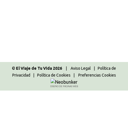
Escocia
,
Escocia 2017
,
Europa
,
Guías de viaje
,
Reino Unido
Por
Majo
17.05.2017
32 Comentarios
Estas vacaciones de Semana Santa, tuvimos la
oportunidad de pasar unos días en Escocia y me
gustaría contaros este viaje, porque fue una
auténtica pasada, así que hoy comenzamos con el
post de preparativos de viaje a Escocia.
©
El Viaje de Tu Vida 2026
|
Aviso Legal
|
Política de
Privacidad
|
Política de Cookies
|
Preferencias Cookies
DISEÑO DE PÁGINAS WEB