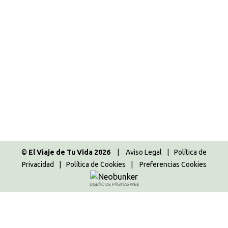
Cumpliendo un nuevo sueño
Europa
,
Londres 2017
,
Reino Unido
,
Soy una
disfrutona
Por
Majo
05.03.2017
14 Comentarios
¡¡Siiiii!! Nos vamos a la Maratón de Londres…
Vamos a cumplir un nuevo sueño… Como ya
sabéis, Andrés es un gran aficionado al Running y
desde hace más de diez años corre maratones. Este
año vamos a cumplir el sueño de correr la Maratón
de Londres…
©
El Viaje de Tu Vida 2026
|
Aviso Legal
|
Política de
Privacidad
|
Política de Cookies
|
Preferencias Cookies
DISEÑO DE PÁGINAS WEB