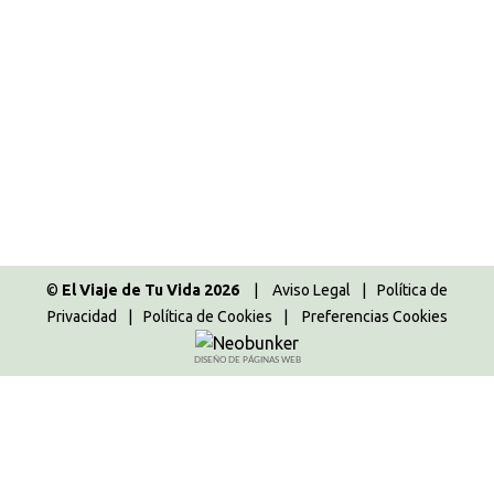
Europa
,
Praga 2015
,
República Checa
Por
Majo
19.01.2016
4 Comentarios
Praga Martes 8 Diciembre 2015 Último día
completo en Praga y había que aprovecharlo. Yo
había pensado hacer una excursión a Karlovy Vary,
la famosa ciudad balneario a Kutna Hora, ésta
última muy recomendada por los guías. Pero
cuando no viajas solo hay que acoplarse a todo el
mundo y a final decidimos quedarnos en…
©
El Viaje de Tu Vida 2026
|
Aviso Legal
|
Política de
Privacidad
|
Política de Cookies
|
Preferencias Cookies
DISEÑO DE PÁGINAS WEB