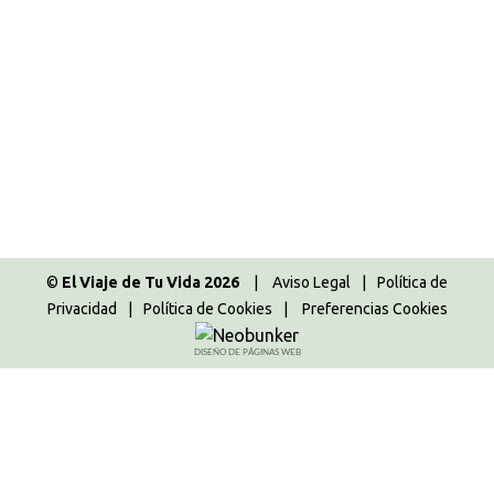
templos
Asia
,
Tailandia
,
Tailandia 2014
Por
Majo
11.05.2015
4 Comentarios
Jueves 3 Julio 2014 Nos levantamos prontito y
bajamos con la maletas al hall del hotel. La noche
anterior habíamos pedido un taxi para ir al
aeropuerto secundario de Bangkok, Dong Muang
Airport.
©
El Viaje de Tu Vida 2026
|
Aviso Legal
|
Política de
Privacidad
|
Política de Cookies
|
Preferencias Cookies
DISEÑO DE PÁGINAS WEB